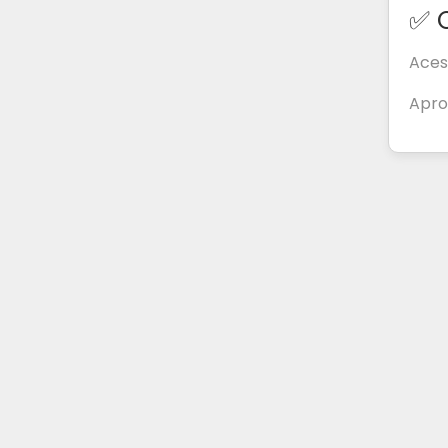
✅
O
Aces
Apro